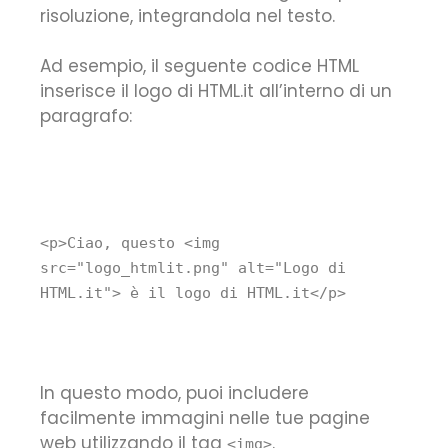
risoluzione, integrandola nel testo.
Ad esempio, il seguente codice HTML
inserisce il logo di HTML.it all’interno di un
paragrafo:
<
p
>
Ciao, questo
<
img
src
=
"logo_htmlit.png"
alt
=
"Logo di
HTML.it"
>
è il logo di HTML.it
</
p
>
In questo modo, puoi includere
facilmente immagini nelle tue pagine
web utilizzando il tag
.
<img>