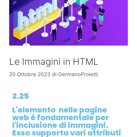
Le Immagini in HTML
20 Ottobre 2023
di
GermanoProietti
2.25
L'elemento
nelle pagine
web è fondamentale per
l'inclusione di immagini.
Esso supporta vari attributi