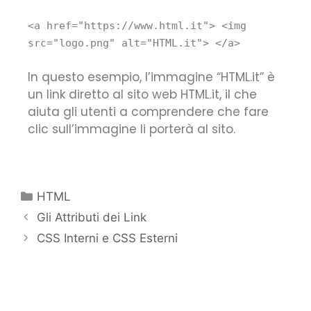
<
a
href
=
"https://www.html.it"
>
<
img
src
=
"logo.png"
alt
=
"HTML.it"
>
</
a
>
In questo esempio, l’immagine “HTML.it” è
un link diretto al sito web HTML.it, il che
aiuta gli utenti a comprendere che fare
clic sull’immagine li porterà al sito.
HTML
Gli Attributi dei Link
CSS Interni e CSS Esterni