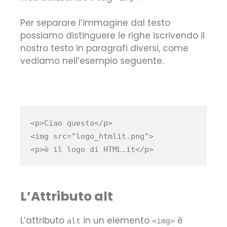
Per separare l’immagine dal testo
possiamo distinguere le righe iscrivendo il
nostro testo in paragrafi diversi, come
vediamo nell’esempio seguente.
<
p
>
Ciao questo
</
p
>
<
img 
src
=
"
logo_htmlit.png
"
>
<
p
>
è il logo di HTML.it
</
p>
L’Attributo alt
L’attributo
in un elemento
è
alt
<img>