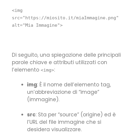
<
img
src
=
"https://miosito.it/miaImmagine.png"
alt
=
"Mia Immagine"
>
Di seguito, una spiegazione delle principali
parole chiave e attributi utilizzati con
l’elemento
:
<img>
img
: È il nome dell’elemento tag,
un’abbreviazione di “image”
(immagine).
src
: Sta per “source” (origine) ed è
l’URL del file immagine che si
desidera visualizzare.