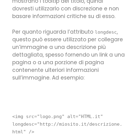
mostrano i tooltip del titolo, quindi
dovresti utilizzarlo con discrezione e non
basare informazioni critiche su di esso.
Per quanto riguarda l’attributo
,
longdesc
questo può essere utilizzato per collegare
un’immagine a una descrizione più
dettagliata, spesso fornendo un link a una
pagina o a una porzione di pagina
contenente ulteriori informazioni
sull’immagine. Ad esempio:
<
img
src
=
"logo.png"
alt
=
"HTML.it"
longdesc
=
"http://miosito.it/descrizione.
html"
/>